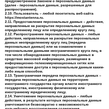
предусмотренном Законом о персональных данных
(далее - персональные данные, разрешенные для
распространения).
2.10. Пользователь – любой посетитель веб-сайта
https://mostantenna.ru.
2.11. Предоставление персональных данных – действия,
направленные на раскрытие персональных данных
определенному лицу или определенному кругу лиц.
2.12. Распространение персональных данных – любые
действия, направленные на раскрытие персональных
данных неопределенному кругу лиц (передача
персональных данных) или на ознакомление с
персональными данными неограниченного круга лиц, в
том числе обнародование персональных данных в
средствах массовой информации, размещение в
информационно-телекоммуникационных сетях или
предоставление доступа к персональным данным каким-
либо иным способом.
2.13. Трансграничная передача персональных данных –
передача персональных данных на территорию
иностранного государства органу власти иностранного
государства, иностранному физическому или
иностранному юридическому лицу.
2.14. Уничтожение персональных данных – любые
действия, в результате которых персональные данные
уничтожаются безвозвратно с невозможностью
дальнейшего восстановления содержания