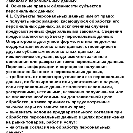
Законом о персональных данных.
4. Основные права и обязанности субъектов
персональных данных
4.1. Субъекты персональных данных имеют право:
– получать информацию, касающуюся обработки его
персональных данных, за исключением случаев,
предусмотренных федеральными законами. Сведения
предоставляются субъекту персональных данных
Оператором в доступной форме, и в них не должны
содержаться персональные данные, относящиеся к
другим субъектам персональных данных, за
исключением случаев, когда имеются законные
основания для раскрытия таких персональных данных.
Перечень информации и порядок ее получения
установлен Законом о персональных данных;
– требовать от оператора уточнения его персональных
данных, их блокирования или уничтожения в случае,
если персональные данные являются неполными,
устаревшими, неточными, незаконно полученными или
не являются необходимыми для заявленной цели
обработки, а также принимать предусмотренные
законом меры по защите своих прав;
– выдвигать условие предварительного согласия при
обработке персональных данных в целях продвижения
на рынке товаров, работ и услуг;
– на отзыв согласия на обработку персональных
данных;