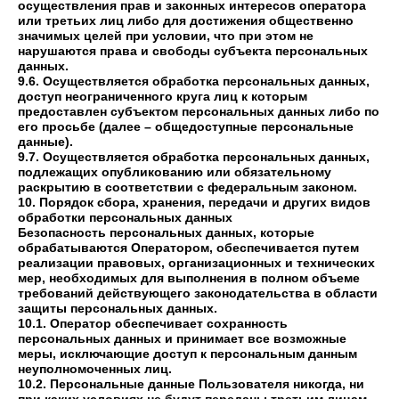
осуществления прав и законных интересов оператора
или третьих лиц либо для достижения общественно
значимых целей при условии, что при этом не
нарушаются права и свободы субъекта персональных
данных.
9.6. Осуществляется обработка персональных данных,
доступ неограниченного круга лиц к которым
предоставлен субъектом персональных данных либо по
его просьбе (далее – общедоступные персональные
данные).
9.7. Осуществляется обработка персональных данных,
подлежащих опубликованию или обязательному
раскрытию в соответствии с федеральным законом.
10. Порядок сбора, хранения, передачи и других видов
обработки персональных данных
Безопасность персональных данных, которые
обрабатываются Оператором, обеспечивается путем
реализации правовых, организационных и технических
мер, необходимых для выполнения в полном объеме
требований действующего законодательства в области
защиты персональных данных.
10.1. Оператор обеспечивает сохранность
персональных данных и принимает все возможные
меры, исключающие доступ к персональным данным
неуполномоченных лиц.
10.2. Персональные данные Пользователя никогда, ни