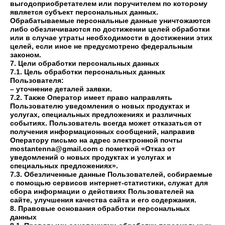
выгодоприобретателем или поручителем по которому
является субъект персональных данных.
Обрабатываемые персональные данные уничтожаются
либо обезличиваются по достижении целей обработки
или в случае утраты необходимости в достижении этих
целей, если иное не предусмотрено федеральным
законом.
7. Цели обработки персональных данных
7.1. Цель обработки персональных данных
Пользователя:
– уточнение деталей заявки.
7.2. Также Оператор имеет право направлять
Пользователю уведомления о новых продуктах и
услугах, специальных предложениях и различных
событиях. Пользователь всегда может отказаться от
получения информационных сообщений, направив
Оператору письмо на адрес электронной почты
mostantenna@gmail.com с пометкой «Отказ от
уведомлений о новых продуктах и услугах и
специальных предложениях».
7.3. Обезличенные данные Пользователей, собираемые
с помощью сервисов интернет-статистики, служат для
сбора информации о действиях Пользователей на
сайте, улучшения качества сайта и его содержания.
8. Правовые основания обработки персональных
данных