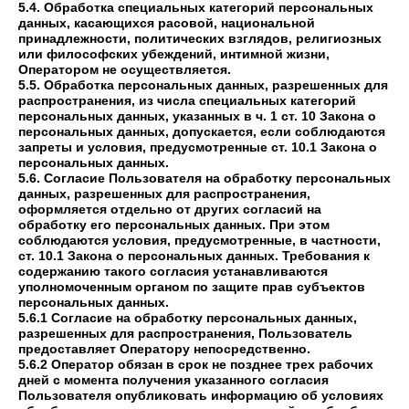
5.4. Обработка специальных категорий персональных
данных, касающихся расовой, национальной
принадлежности, политических взглядов, религиозных
или философских убеждений, интимной жизни,
Оператором не осуществляется.
5.5. Обработка персональных данных, разрешенных для
распространения, из числа специальных категорий
персональных данных, указанных в ч. 1 ст. 10 Закона о
персональных данных, допускается, если соблюдаются
запреты и условия, предусмотренные ст. 10.1 Закона о
персональных данных.
5.6. Согласие Пользователя на обработку персональных
данных, разрешенных для распространения,
оформляется отдельно от других согласий на
обработку его персональных данных. При этом
соблюдаются условия, предусмотренные, в частности,
ст. 10.1 Закона о персональных данных. Требования к
содержанию такого согласия устанавливаются
уполномоченным органом по защите прав субъектов
персональных данных.
5.6.1 Согласие на обработку персональных данных,
разрешенных для распространения, Пользователь
предоставляет Оператору непосредственно.
5.6.2 Оператор обязан в срок не позднее трех рабочих
дней с момента получения указанного согласия
Пользователя опубликовать информацию об условиях