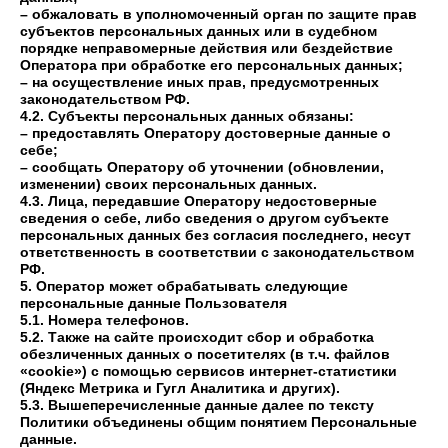
– обжаловать в уполномоченный орган по защите прав
субъектов персональных данных или в судебном
порядке неправомерные действия или бездействие
Оператора при обработке его персональных данных;
– на осуществление иных прав, предусмотренных
законодательством РФ.
4.2. Субъекты персональных данных обязаны:
– предоставлять Оператору достоверные данные о
себе;
– сообщать Оператору об уточнении (обновлении,
изменении) своих персональных данных.
4.3. Лица, передавшие Оператору недостоверные
сведения о себе, либо сведения о другом субъекте
персональных данных без согласия последнего, несут
ответственность в соответствии с законодательством
РФ.
5. Оператор может обрабатывать следующие
персональные данные Пользователя
5.1. Номера телефонов.
5.2. Также на сайте происходит сбор и обработка
обезличенных данных о посетителях (в т.ч. файлов
«cookie») с помощью сервисов интернет-статистики
(Яндекс Метрика и Гугл Аналитика и других).
5.3. Вышеперечисленные данные далее по тексту
Политики объединены общим понятием Персональные
данные.